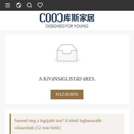
A KíVáNSáGLISTáD üRES.
HAZATéRNI
Szerezd meg a legújabb árat? A lehető leghamarabb
válaszolunk (12 órán belül）