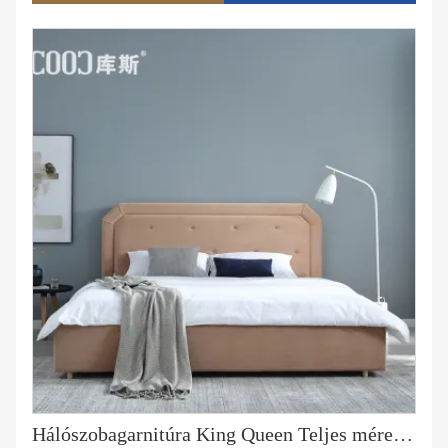
Hálószobagarnitúra King Queen Teljes méretű bőrszövet franciaágy tárolóval