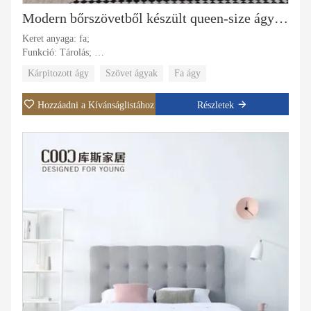
Modern bőrszövetből készült queen-size ágykeret tárolódobozzal, funkcionális hálószobabútor-készlettel
Keret anyaga: fa;
Funkció: Tárolás;
Kárpit anyaga: Szövet;
Kárpitozott ágy
Szövet ágyak
Fa ágy
Huzat anyaga: bársony szövet, bőr;
Konkrét felhasználás: Villa, apartman, szállodai lakosztály, fő
Hozzáadni a Kívánságlistához
Részletek
szoba.