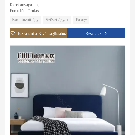
Keret anyaga: fa;
Funkció: Tárolás;
Kárpit anyaga: Szövet;
Kárpitozott ágy
Szövet ágyak
Fa ágy
Huzat anyaga: szövet, bőr;
Konkrét felhasználás: Villa, apartman, szállodai lakosztály, fő
Hozzáadni a Kívánságlistához
Részletek
szoba.