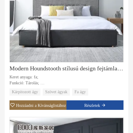
Modern Houndstooth stílusú design fejtámla szövet Luxus Hotel King méretű franciaágyas bútor
Keret anyaga: fa;
Funkció: Tárolás;
Kárpitos anyag: Szövet;
Kárpitozott ágy
Szövet ágyak
Fa ágy
Huzat anyaga: szövet, bőr;
Konkrét felhasználás: Villa, apartman, szállodai lakosztály, fő
Hozzáadni a Kívánságlistához
Részletek
szoba.