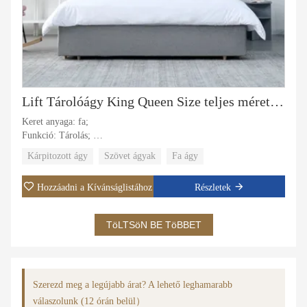
Lift Tárolóágy King Queen Size teljes méretű szövet bőr kárpitozott franciaágy
Keret anyaga: fa;
Funkció: Tárolás;
Kárpit anyaga: Szövet;
Kárpitozott ágy
Szövet ágyak
Fa ágy
Huzat anyaga: bársony szövet, bőr;
Konkrét felhasználás: Villa, apartman, szállodai lakosztály, fő
Hozzáadni a Kívánságlistához
Részletek
szoba.
TöLTSöN BE TöBBET
Szerezd meg a legújabb árat? A lehető leghamarabb
válaszolunk (12 órán belül）