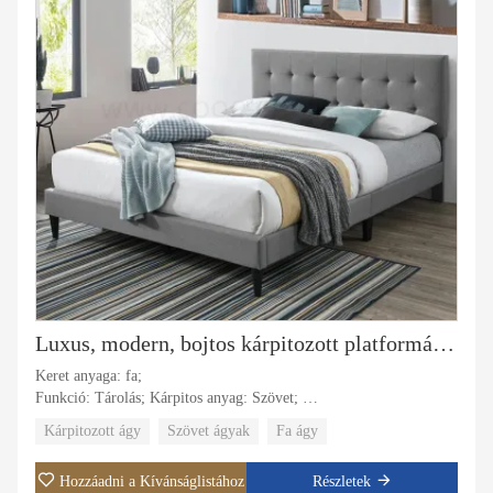
Luxus, modern, bojtos kárpitozott platformágyas szálloda kétszemélyes ággyal, teljes méretű queen méretű kétszemélyes ággyal, fejtámlával
Keret anyaga: fa;
Funkció: Tárolás; Kárpitos anyag: Szövet;
Huzat anyaga: szövet, bőr;
Kárpitozott ágy
Szövet ágyak
Fa ágy
Konkrét felhasználás: Villa, apartman, szállodai lakosztály, fő
szoba.
Hozzáadni a Kívánságlistához
Részletek