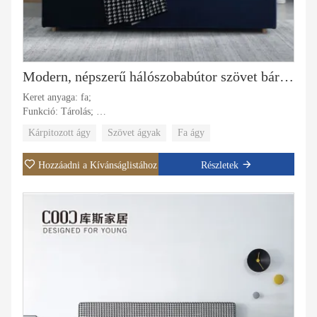
Modern, népszerű hálószobabútor szövet bársony king méretű kétszemélyes ággyal, tárolóval
Keret anyaga: fa;
Funkció: Tárolás;
Kárpitos anyag: Szövet;
Kárpitozott ágy
Szövet ágyak
Fa ágy
Huzat anyaga: szövet, bőr;
Konkrét felhasználás: Villa, apartman, szállodai lakosztály, fő
Hozzáadni a Kívánságlistához
Részletek
szoba.