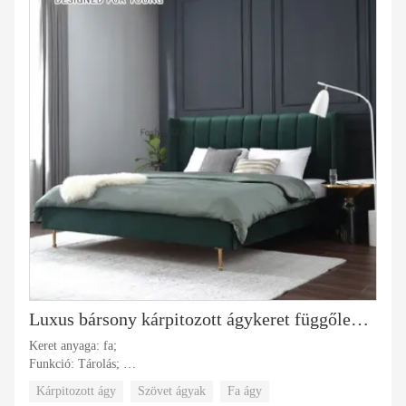
Luxus bársony kárpitozott ágykeret függőleges csatornás bojtos fejtámlás dupla tárolóágy
Keret anyaga: fa;
Funkció: Tárolás;
Kárpitos anyag: Szövet;
Kárpitozott ágy
Szövet ágyak
Fa ágy
Huzat anyaga: szövet, bőr;