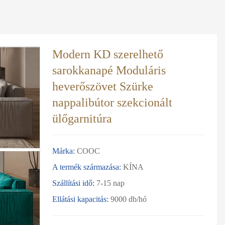
Modern KD szerelhető
sarokkanapé Moduláris
heverőszövet Szürke
nappalibútor szekcionált
ülőgarnitúra
Márka:
COOC
A termék származása:
KÍNA
Szállítási idő:
7-15 nap
Ellátási kapacitás:
9000 db/hó