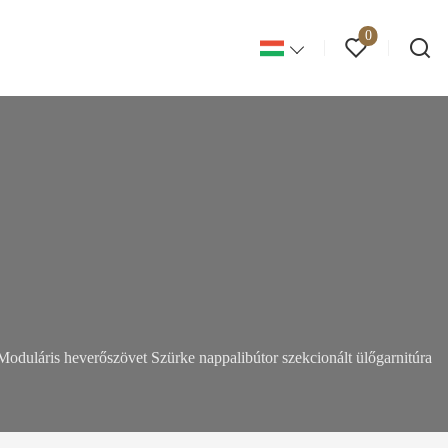
0
duláris heverőszövet Szürke nappalibútor szekcionált ülőgarnitúra