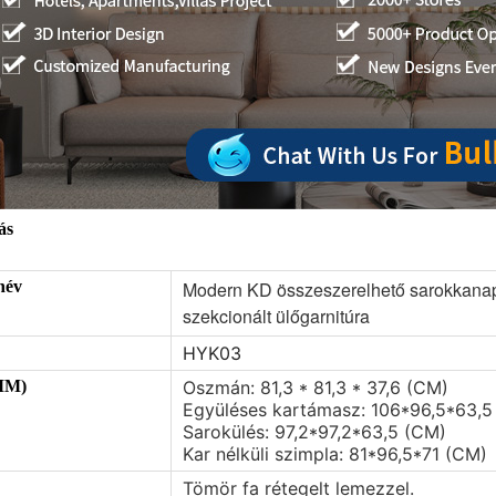
ás
név
Modern KD összeszerelhető sarokkanap
szekcionált ülőgarnitúra
HYK03
MM)
Oszmán: 81,3 * 81,3 * 37,6 (CM)
Együléses kartámasz: 106*96,5*63,5
Sarokülés: 97,2*97,2*63,5 (CM)
Kar nélküli szimpla: 81*96,5*71 (CM)
Tömör fa rétegelt lemezzel.