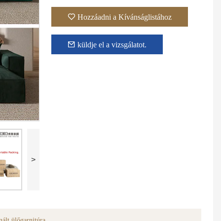
Hozzáadni a Kívánságlistához
küldje el a vizsgálatot.
>
Olasz modern kortárs szövet nappali beltéri kompakt csont nélküli kanapé vákuumos kompressziós ívelt nyugágy kanapé
Modern KD szerelhető sarokkanapé Moduláris heverőszövet Szürke nappalibútor szekcionált ülőgarnitúra
ált ülőgarnitúra