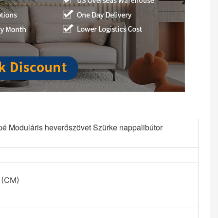
é Moduláris heverőszövet Szürke nappalibútor
 (CM)