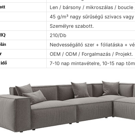
ott
Len / bársony / mikroszálas / boucle /
45 g/m³ nagy sűrűségű szivacs vagy 
Személyre szabott.
HQ
210/Db
lás
Nedvességálló szer + fóliatáska + vé
r
OEM / ODM / Forgalmazás / Projekt.
 idő
7-10 nap mintavételre, 10-15 nap töm