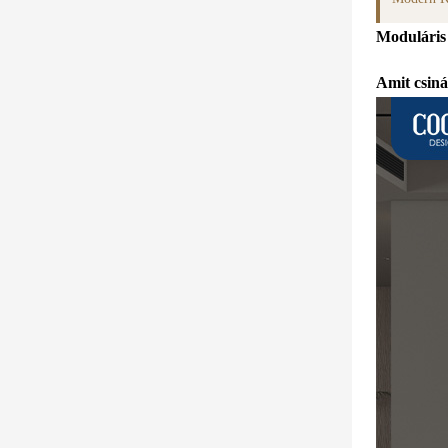
Moduláris
Amit csin