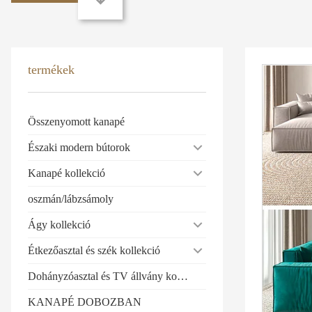
termékek
Összenyomott kanapé
Északi modern bútorok
Kanapé kollekció
oszmán/lábzsámoly
Ágy kollekció
Étkezőasztal és szék kollekció
Dohányzóasztal és TV állvány kollekció
KANAPÉ DOBOZBAN