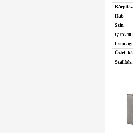
Kárpitoz
Hab
Szín
QTY/40
Csomago
Üzleti kö
Szállítási