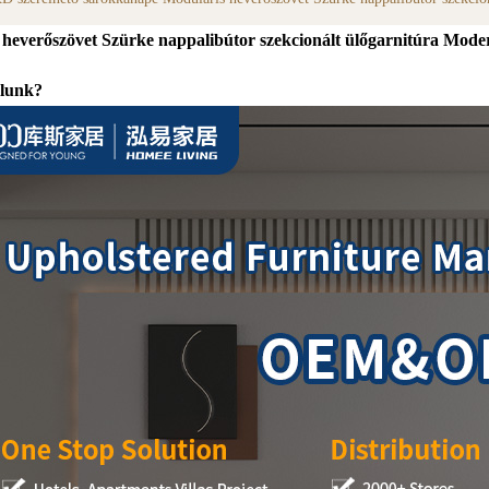
 heverőszövet Szürke nappalibútor szekcionált ülőgarnitúra Mod
álunk?