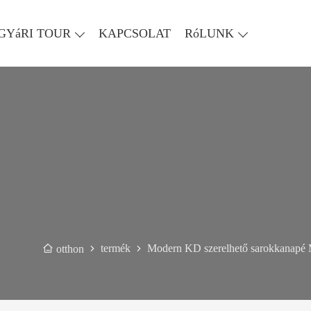
GYáRI TOUR
KAPCSOLAT
RóLUNK
termék
Modern KD szerelhető sarokkanapé Mo
otthon