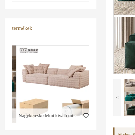
termékek
<
Nagykereskedelmi kiváló minőségű műnyúl szőrme vákuumzáras kanapé bútor modern 3 személyes szekcionált habszivacs préselt kanapé szett
Modern KD