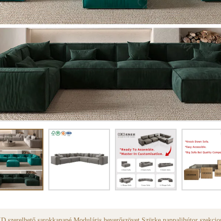
Modern minimalista keret nélküli szövethab szivacs bútor csont nélküli vákuum nappali szekcionált kanapé tömörített kanapé
OEM gyári modern, 3 személyes, fehér kordbársony szekcionált, csont nélküli habszivacs nappali kanapé, vákuumzáras csomagolásban, sűrített kanapé
 szerelhető sarokkanapé Moduláris heverőszövet Szürke nappalibútor szekcion