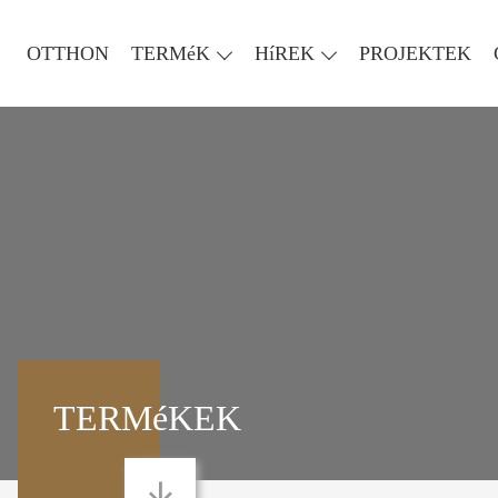
OTTHON
TERMéK
HíREK
PROJEKTEK
TERMéKEK